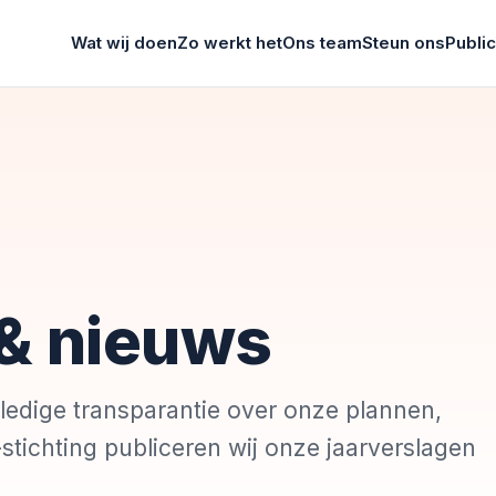
Wat wij doen
Zo werkt het
Ons team
Steun ons
Public
 & nieuws
lledige transparantie over onze plannen,
stichting publiceren wij onze jaarverslagen