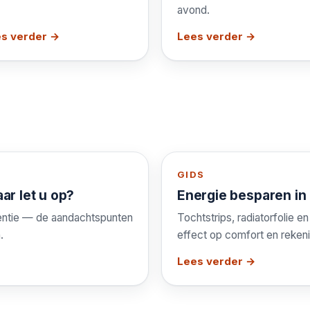
avond.
s verder →
Lees verder →
GIDS
ar let u op?
Energie besparen in h
ventie — de aandachtspunten
Tochtstrips, radiatorfolie e
.
effect op comfort en rekeni
Lees verder →