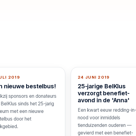
ULI 2019
24 JUNI 2019
n nieuwe bestelbus!
25-jarige BelKlus
verzorgt benefiet-
kzij sponsors en donateurs
avond in de 'Anna'
t BelKlus sinds het 25-jarig
Een kwart eeuw redding-in
ileum met een nieuwe
nood voor inmiddels
telbus door het
tienduizenden ouderen —
kgebied.
gevierd met een benefiet-