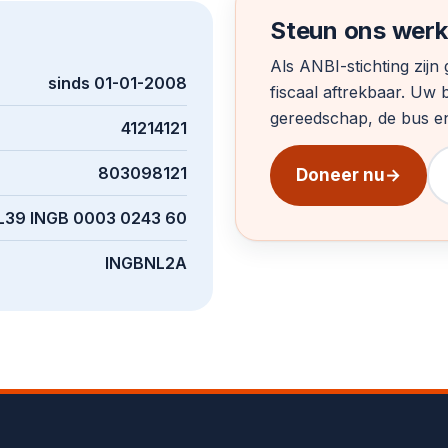
Steun ons werk
Als ANBI-stichting zij
sinds 01-01-2008
fiscaal aftrekbaar. Uw b
gereedschap, de bus en 
41214121
803098121
Doneer nu
→
L39 INGB 0003 0243 60
INGBNL2A