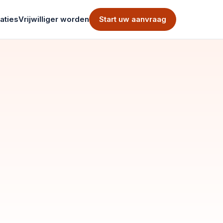
aties
Vrijwilliger worden
Start uw aanvraag