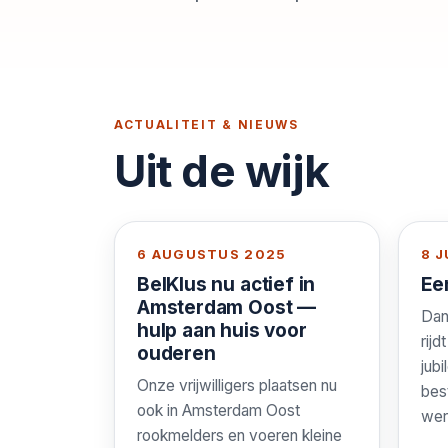
ACTUALITEIT & NIEUWS
Uit de wijk
6 AUGUSTUS 2025
8 J
BelKlus nu actief in
Ee
Amsterdam Oost —
Dan
hulp aan huis voor
rijd
ouderen
jub
Onze vrijwilligers plaatsen nu
bes
ook in Amsterdam Oost
wer
rookmelders en voeren kleine