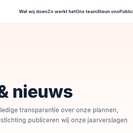
Wat wij doen
Zo werkt het
Ons team
Steun ons
Public
 & nieuws
lledige transparantie over onze plannen,
stichting publiceren wij onze jaarverslagen