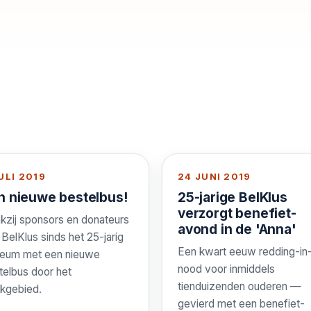
ULI 2019
24 JUNI 2019
n nieuwe bestelbus!
25-jarige BelKlus
verzorgt benefiet-
kzij sponsors en donateurs
avond in de 'Anna'
t BelKlus sinds het 25-jarig
Een kwart eeuw redding-in
ileum met een nieuwe
nood voor inmiddels
telbus door het
tienduizenden ouderen —
kgebied.
gevierd met een benefiet-