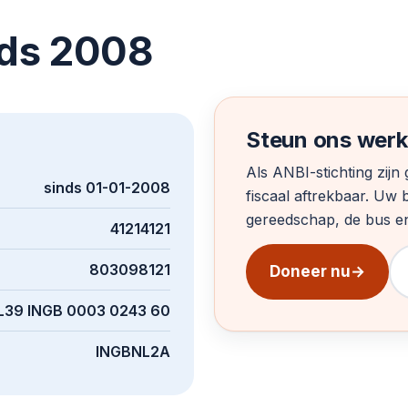
nds 2008
Steun ons werk
Als ANBI-stichting zij
sinds 01-01-2008
fiscaal aftrekbaar. Uw b
gereedschap, de bus en 
41214121
803098121
Doneer nu
→
L39 INGB 0003 0243 60
INGBNL2A