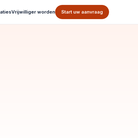
aties
Vrijwilliger worden
Start uw aanvraag