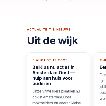
ACTUALITEIT & NIEUWS
Uit de wijk
6 AUGUSTUS 2025
8 J
BelKlus nu actief in
Ee
Amsterdam Oost —
Dan
hulp aan huis voor
rijd
ouderen
jub
Onze vrijwilligers plaatsen nu
bes
ook in Amsterdam Oost
wer
rookmelders en voeren kleine